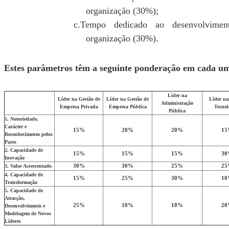
organização (30%);
c.Tempo dedicado ao desenvolvimen
organização (30%).
Estes parâmetros têm a seguinte ponderação em cada um
Líder na
Líder na Gestão de
Líder na Gestão de
Líder na
Administração
Empresa Privada
Empresa Pública
Tecnol
Pública
1. Notoriedade,
Carácter e
15%
20%
20%
15
Reconhecimento pelos
Pares
2. Capacidade de
15%
15%
15%
30
Inovação
3. Valor Acrescentado
30%
30%
25%
25
4. Capacidade de
15%
25%
30%
10
Transformação
5. Capacidade de
Atracção,
25%
10%
10%
20
Desenvolvimento e
Modelagem de Novos
Líderes